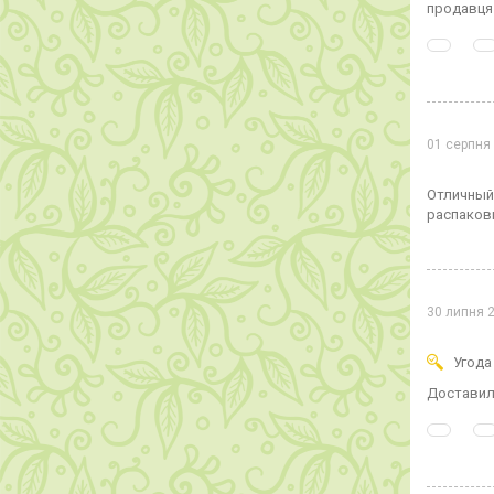
продавця 
01 серпня
Отличный 
распаков
30 липня 
Угода
Доставил