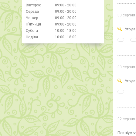
Вівторок
09:00
20:00
Середа
09:00
20:00
03 серпня
Четвер
09:00
20:00
Пʼятниця
09:00
20:00
Угода
Субота
10:00
18:00
Неділя
10:00
18:00
03 серпня
Угода
02 серпня
Псиліум ч