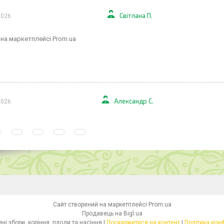
Світлана П.
2026
 на маркетплейсі Prom.ua
Александр С.
2026
Сайт створений на маркетплейсі
Prom.ua
Продавець на Bigl.ua
Health- Трав'яні збори, коріння, плоди та насіння |
Поскаржитися на контент
|
Політика кон