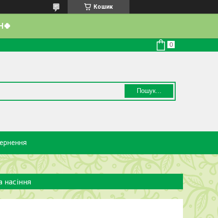
Кошик
Н🍀
Пошук...
вернення
а насіння