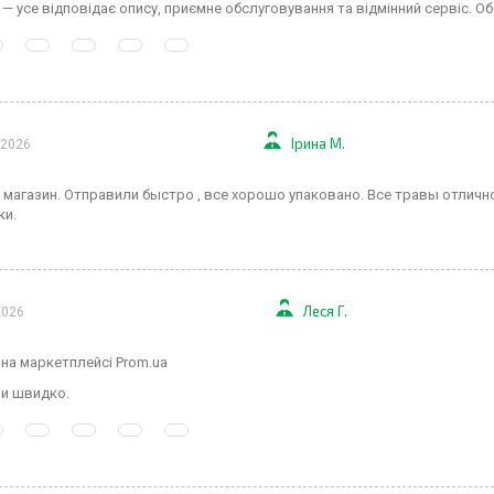
— усе відповідає опису, приємне обслуговування та відмінний сервіс. 
Ірина М.
 2026
магазин. Отправили быстро , все хорошо упаковано. Все травы отлично
ки.
Леся Г.
2026
 на маркетплейсі Prom.ua
и швидко.