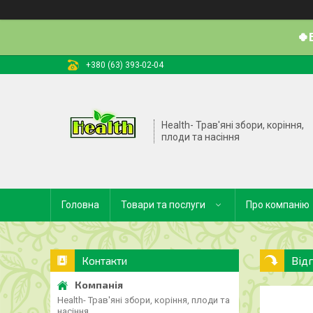
🍀
+380 (63) 393-02-04
Health- Трав'яні збори, коріння,
плоди та насіння
Головна
Товари та послуги
Про компанію
Від
Контакти
Health- Трав'яні збори, коріння, плоди та
насіння