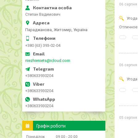
06 серпня
Степан Вадимович
Угода
Отличное 
Параджанова, Житомир, Україна
+380 (63) 393-02-04
niezhieniets@icloud.com
06 серпня
+380633930204
Угода
+380633930204
+380633930204
05 серпня
Графік роботи
Понеділок
09:00
20:00