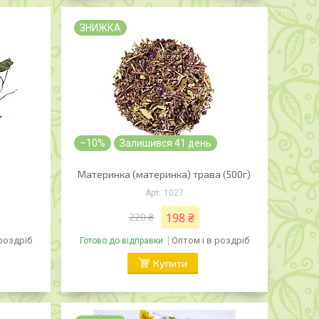
ЗНИЖКА
–10%
Залишився 41 день
Материнка (материнка) трава (500г)
1027
198 ₴
220 ₴
 роздріб
Оптом і в роздріб
Готово до відправки
Купити