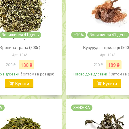
Залишився 41 день
–10%
Залишився 41 день
Кропива трава (500г)
Кукурудзяні рильця (500
1046
1048
180 ₴
189 ₴
200 ₴
210 ₴
Оптом і в роздріб
Оптом і в
о відправки
Готово до відправки
Купити
Купити
А
ЗНИЖКА