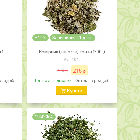
–10%
Залишився 41 день
г)
Комірник (таволга) трава (500г)
1049
216 ₴
240 ₴
 роздріб
Оптом і в роздріб
Готово до відправки
Купити
ЗНИЖКА