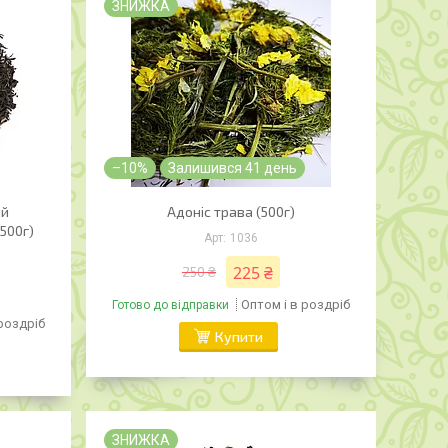
ЗНИЖКА
–10%
Залишився 41 день
ий
Адоніс трава (500г)
500г)
1036
225 ₴
250 ₴
Оптом і в роздріб
Готово до відправки
 роздріб
Купити
ЗНИЖКА