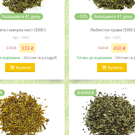
Залишився 41 день
–10%
Залишився 41 день
ти і мачуха лист (500г)
Любисток трава (500г
1069
1065
333 ₴
450 ₴
370 ₴
500 ₴
Оптом і в роздріб
Оптом і в
о відправки
Готово до відправки
Купити
Купити
А
ЗНИЖКА