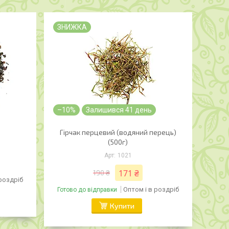
ЗНИЖКА
–10%
Залишився 41 день
Гірчак перцевий (водяний перець)
(500г)
1021
171 ₴
190 ₴
 роздріб
Оптом і в роздріб
Готово до відправки
Купити