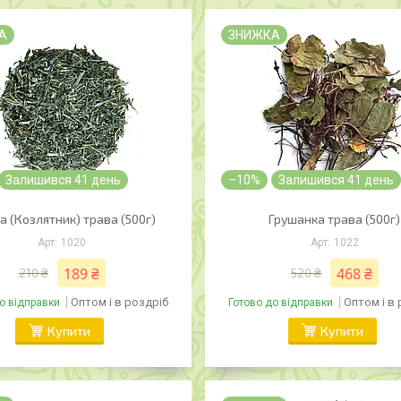
А
ЗНИЖКА
Залишився 41 день
–10%
Залишився 41 день
а (Козлятник) трава (500г)
Грушанка трава (500г)
1020
1022
189 ₴
468 ₴
210 ₴
520 ₴
Оптом і в роздріб
Оптом і в
о відправки
Готово до відправки
Купити
Купити