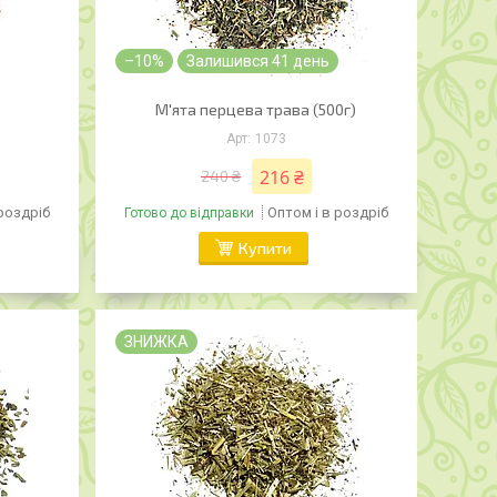
–10%
Залишився 41 день
)
М'ята перцева трава (500г)
1073
216 ₴
240 ₴
 роздріб
Оптом і в роздріб
Готово до відправки
Купити
ЗНИЖКА