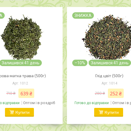
А
ЗНИЖКА
Залишився 41 день
–10%
Залишився 41 день
рова матка трава (500г)
Глід цвіт (500г)
1012
1014
639 ₴
252 ₴
710 ₴
280 ₴
Оптом і в роздріб
Оптом і в
о відправки
Готово до відправки
Купити
Купити