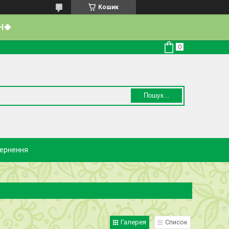
Кошик
Н🍀
Пошук...
вернення
Галерея
Список