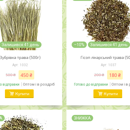
Залишився 41 день
–10%
Залишився 41 день
Зубрівка трава (500г)
Гісоп лікарський трава (5
1032
1037
450 ₴
180 ₴
500 ₴
200 ₴
Оптом і в роздріб
Оптом і в
о відправки
Готово до відправки
Купити
Купити
А
ЗНИЖКА