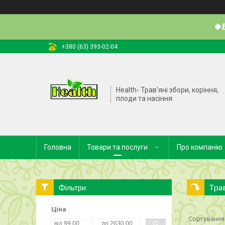
🍀
+380 (63) 393-02-04
Health- Трав'яні збори, коріння,
плоди та насіння
Головна
Товари та послуги
Про компанію
Тра
Фільтри
Ціна