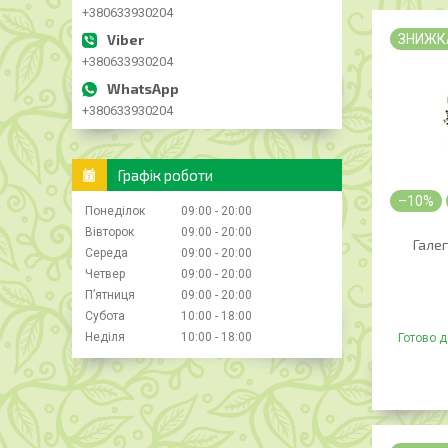
+380633930204
ЗНИЖК
+380633930204
+380633930204
Графік роботи
–10%
Понеділок
09:00
20:00
Вівторок
09:00
20:00
Галег
Середа
09:00
20:00
Четвер
09:00
20:00
Пʼятниця
09:00
20:00
Субота
10:00
18:00
Неділя
10:00
18:00
Готово д