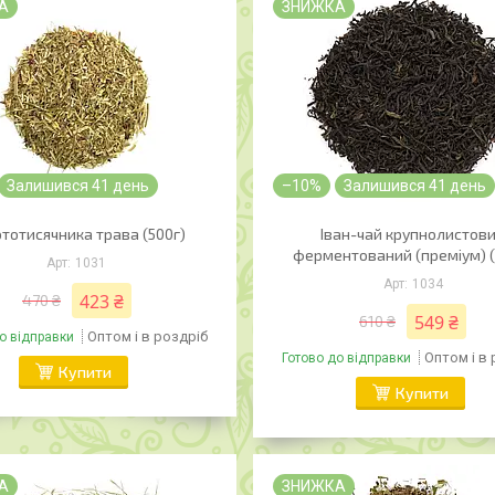
А
ЗНИЖКА
Залишився 41 день
–10%
Залишився 41 день
тотисячника трава (500г)
Іван-чай крупнолистов
ферментований (преміум) (
1031
1034
423 ₴
470 ₴
549 ₴
610 ₴
Оптом і в роздріб
о відправки
Оптом і в
Готово до відправки
Купити
Купити
А
ЗНИЖКА