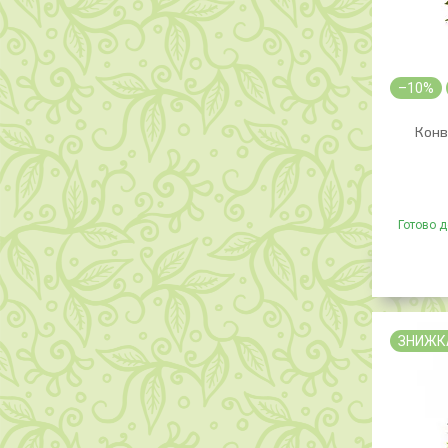
–10%
Конва
Готово д
ЗНИЖК