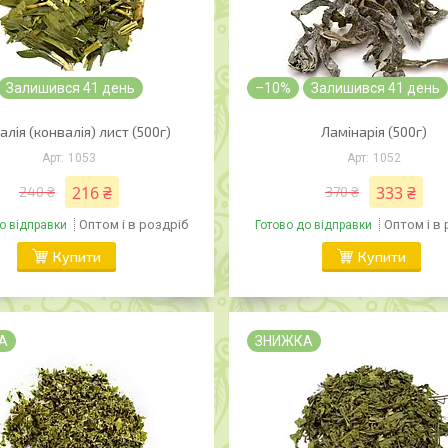
Залишився 41 день
–10%
Залишився 41 день
лія (конвалія) лист (500г)
Ламінарія (500г)
1053
1052
216 ₴
333 ₴
240 ₴
370 ₴
Оптом і в роздріб
Оптом і в
о відправки
Готово до відправки
Купити
Купити
А
ЗНИЖКА