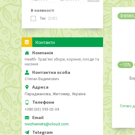
В наявності
ЗНИЖК
Так
242
Контакти
Health- Трав'яні збори, коріння, плоди та
насіння
–10%
Бо
Степан Вадимович
Параджанова, Житомир, Україна
Готово д
+380 (63) 393-02-04
niezhieniets@icloud.com