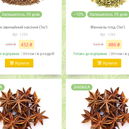
Залишилось 39 днів
–10%
Залишилось 39 днів
н звичайний насіння (1кг)
Фенхель плід (1кг)
1259
1266
432 ₴
486 ₴
480 ₴
540 ₴
Оптом і в роздріб
Оптом і в
о відправки
Готово до відправки
Купити
Купити
А
ЗНИЖКА