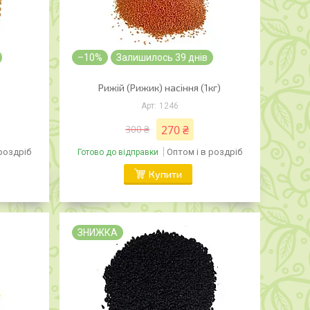
–10%
Залишилось 39 днів
Рижій (Рижик) насіння (1кг)
1246
270 ₴
300 ₴
 роздріб
Оптом і в роздріб
Готово до відправки
Купити
ЗНИЖКА