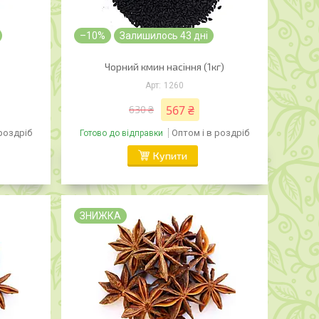
–10%
Залишилось 43 дні
Чорний кмин насіння (1кг)
1260
567 ₴
630 ₴
 роздріб
Оптом і в роздріб
Готово до відправки
Купити
ЗНИЖКА