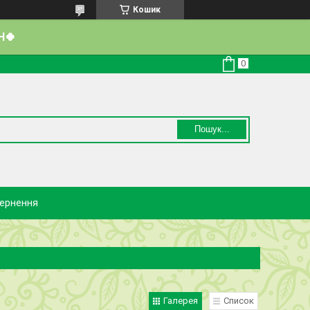
Кошик
Н🍀
Пошук...
вернення
Галерея
Список