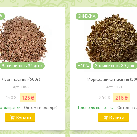
А
ЗНИЖКА
Залишилось 39 днів
–10%
Залишилось 39 днів
Льон насіння (500г)
Морква дика насіння (50
1056
1071
126 ₴
216 ₴
140 ₴
240 ₴
Оптом і в роздріб
Оптом і в
о відправки
Готово до відправки
Купити
Купити