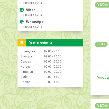
+380633930204
ЗНИЖК
+380633930204
+380633930204
Графік роботи
–10%
Понеділок
09:00
20:00
Вівторок
09:00
20:00
Середа
09:00
20:00
Четвер
09:00
20:00
Пʼятниця
09:00
20:00
Субота
10:00
18:00
Готово д
Неділя
10:00
18:00
ЗНИЖК