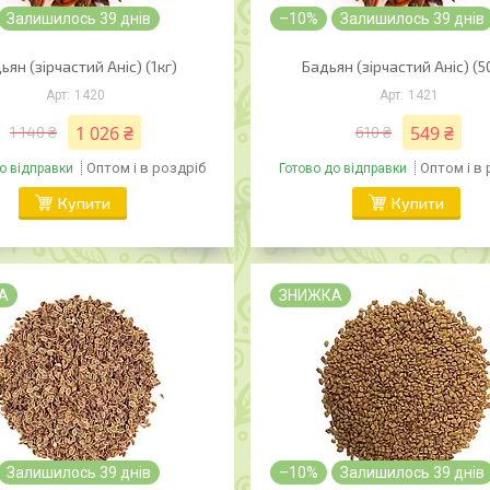
Залишилось 39 днів
–10%
Залишилось 39 днів
ьян (зірчастий Аніс) (1кг)
Бадьян (зірчастий Аніс) (5
1420
1421
1 026 ₴
549 ₴
1 140 ₴
610 ₴
Оптом і в роздріб
Оптом і в
о відправки
Готово до відправки
Купити
Купити
А
ЗНИЖКА
Залишилось 39 днів
–10%
Залишилось 39 днів