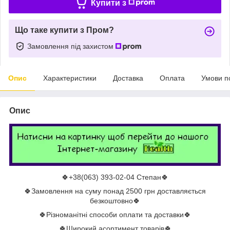
Купити з
Що таке купити з Пром?
Замовлення під захистом
Опис
Характеристики
Доставка
Оплата
Умови п
Опис
🍀+38(063) 393-02-04 Степан🍀
🍀Замовлення на суму понад 2500 грн доставляється
безкоштовно🍀
🍀Різноманітні способи оплати та доставки🍀
🍀Широкий асортимент товарів🍀