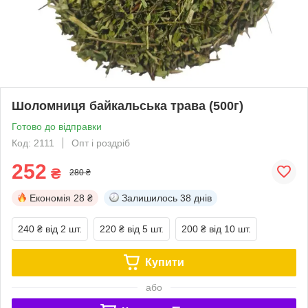
Шоломниця байкальська трава (500г)
Готово до відправки
Код: 2111
Опт і роздріб
252
₴
280 ₴
Економія
28 ₴
Залишилось
38 днів
240 ₴
від 2 шт.
220 ₴
від 5 шт.
200 ₴
від 10 шт.
Купити
або