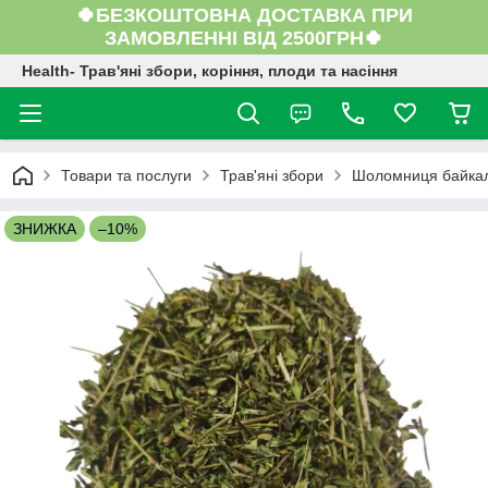
🍀БЕЗКОШТОВНА ДОСТАВКА ПРИ
ЗАМОВЛЕННІ ВІД 2500ГРН🍀
Health- Трав'яні збори, коріння, плоди та насіння
Товари та послуги
Трав'яні збори
Шоломниця байкаль
ЗНИЖКА
–10%