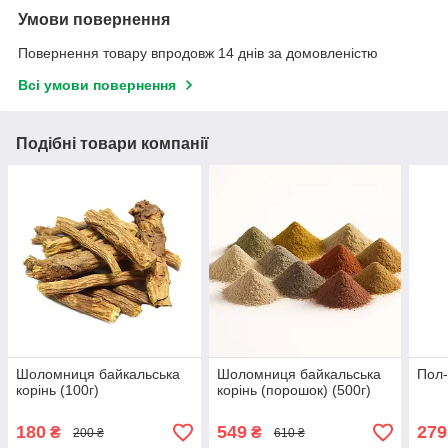
Умови повернення
Повернення товару впродовж 14 днів за домовленістю
Всі умови повернення
Подібні товари компанії
Шоломниця байкальська
Шоломниця байкальська
Пол-
корінь (100г)
корінь (порошок) (500г)
180
549
279
₴
₴
200 ₴
610 ₴