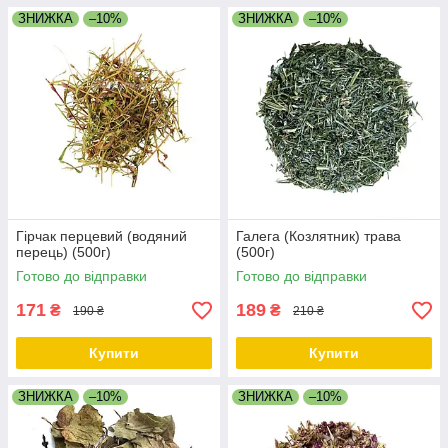
ЗНИЖКА
–10%
ЗНИЖКА
–10%
Гірчак перцевий (водяний
Галега (Козлятник) трава
перець) (500г)
(500г)
Готово до відправки
Готово до відправки
171
189
₴
₴
190 ₴
210 ₴
Купити
Купити
ЗНИЖКА
–10%
ЗНИЖКА
–10%