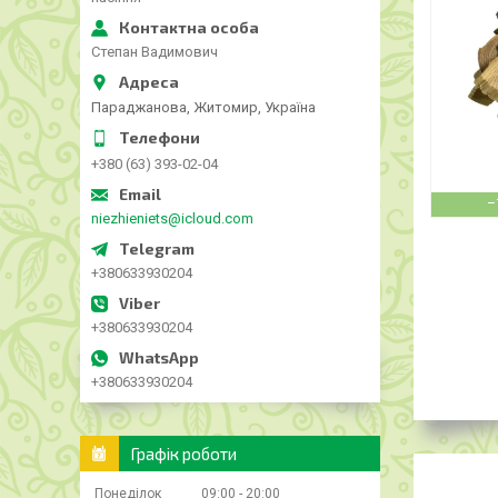
Степан Вадимович
Параджанова, Житомир, Україна
+380 (63) 393-02-04
–
niezhieniets@icloud.com
+380633930204
+380633930204
+380633930204
Графік роботи
Понеділок
09:00
20:00