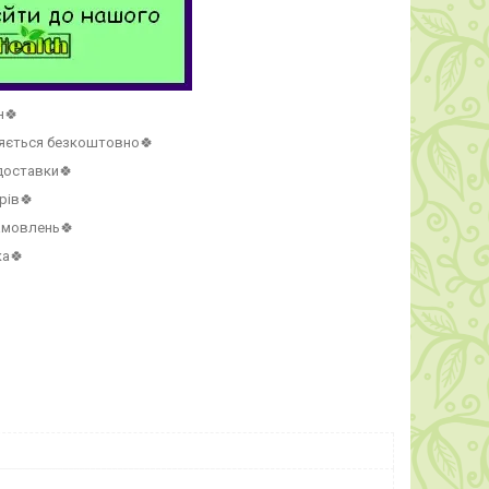
н🍀
ляється безкоштовно🍀
 доставки🍀
рів🍀
амовлень🍀
ка🍀