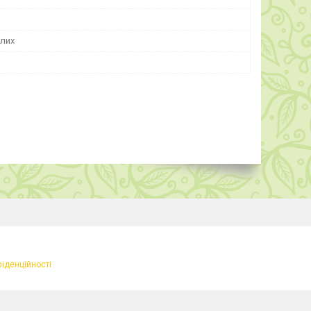
лих
фіденційності