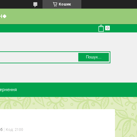
Кошик
Н🍀
Пошук...
вернення
іб
Код:
2100