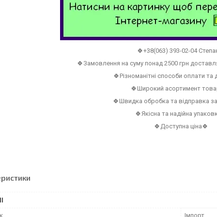
🍀+38(063) 393-02-04 Степа
🍀Замовлення на суму понад 2500 грн достав
🍀Різноманітні способи оплати та
🍀Широкий асортимент това
🍀Швидка обробка та відправка з
🍀Якісна та надійна упаков
🍀Доступна ціна🍀
еристики
І
к
Імпорт