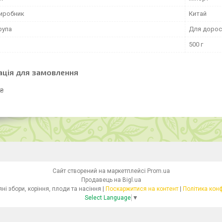
виробник
Китай
рупа
Для дорос
500 г
ація для замовлення
 ₴
Сайт створений на маркетплейсі
Prom.ua
Продавець на Bigl.ua
Health- Трав'яні збори, коріння, плоди та насіння |
Поскаржитися на контент
|
Політика кон
Select Language
▼