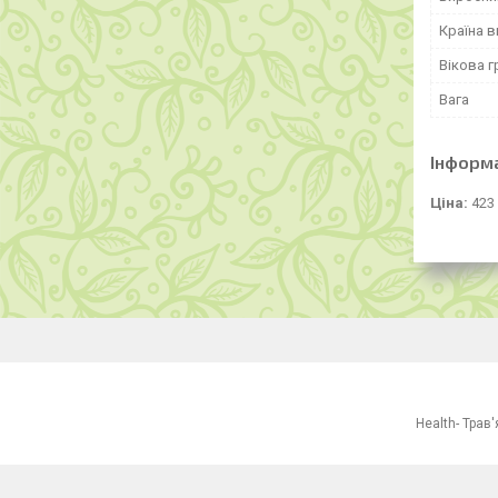
Країна 
Вікова г
Вага
Інформ
Ціна:
423