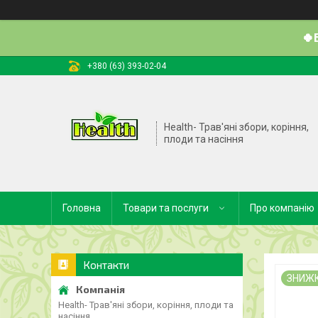
🍀
+380 (63) 393-02-04
Health- Трав'яні збори, коріння,
плоди та насіння
Головна
Товари та послуги
Про компанію
Контакти
ЗНИЖ
Health- Трав'яні збори, коріння, плоди та
насіння