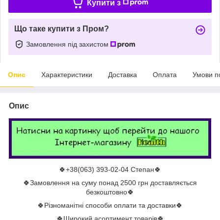
Купити з
Що таке купити з Пром?
Замовлення під захистом
Опис
Характеристики
Доставка
Оплата
Умови п
Опис
🍀+38(063) 393-02-04 Степан🍀
🍀Замовлення на суму понад 2500 грн доставляється
безкоштовно🍀
🍀Різноманітні способи оплати та доставки🍀
🍀Широкий асортимент товарів🍀