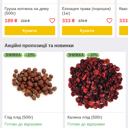
Груша копчена на диму
Ехінацея трава (порошок)
Квас
(500г)
(1кг)
189
333
333
₴
₴
210 ₴
370 ₴
Купити
Купити
Акційні пропозиції та новинки
ЗНИЖКА
–10%
ЗНИЖКА
–10%
Глід плід (500г)
Калина плід (500г)
Готово до відправки
Готово до відправки