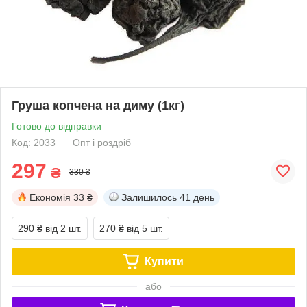
Груша копчена на диму (1кг)
Готово до відправки
Код: 2033
Опт і роздріб
297
₴
330 ₴
Економія
33 ₴
Залишилось
41 день
290 ₴
від 2 шт.
270 ₴
від 5 шт.
Купити
або