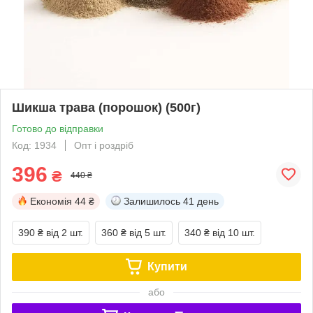
Шикша трава (порошок) (500г)
Готово до відправки
Код: 1934
Опт і роздріб
396
₴
440 ₴
Економія
44 ₴
Залишилось
41 день
390 ₴
від 2 шт.
360 ₴
від 5 шт.
340 ₴
від 10 шт.
Купити
або