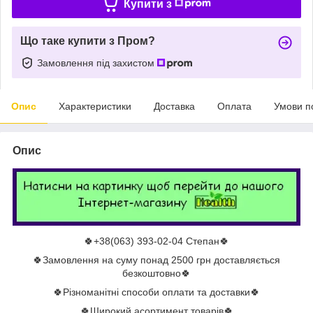
Купити з
Що таке купити з Пром?
Замовлення під захистом
Опис
Характеристики
Доставка
Оплата
Умови п
Опис
🍀+38(063) 393-02-04 Степан🍀
🍀Замовлення на суму понад 2500 грн доставляється
безкоштовно🍀
🍀Різноманітні способи оплати та доставки🍀
🍀Широкий асортимент товарів🍀