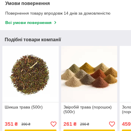
Умови повернення
Повернення товару впродовж 14 днів за домовленістю
Всі умови повернення
Подібні товари компанії
Шикша трава (500г)
Звіробій трава (порошок)
Золо
(500г)
(пор
351
261
459
₴
₴
390 ₴
290 ₴