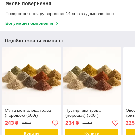
Умови повернення
Повернення товару впродовж 14 днів за домовленістю
Всі умови повернення
Подібні товари компанії
М'ята ментолова трава
Пустирника трава
Овес
(порошок) (500г)
(порошок) (500г)
трав
243
234
225
₴
₴
270 ₴
260 ₴
Купити
Купити