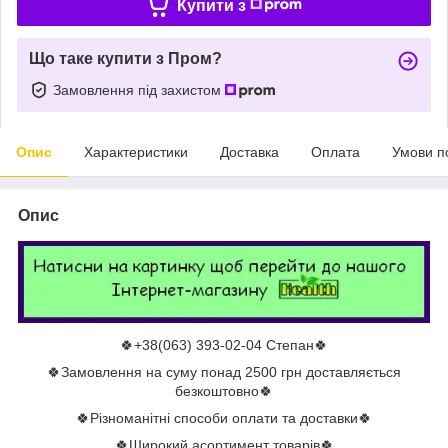
Купити з
Що таке купити з Пром?
Замовлення під захистом
Опис
Характеристики
Доставка
Оплата
Умови п
Опис
🍀+38(063) 393-02-04 Степан🍀
🍀Замовлення на суму понад 2500 грн доставляється
безкоштовно🍀
🍀Різноманітні способи оплати та доставки🍀
🍀Широкий асортимент товарів🍀