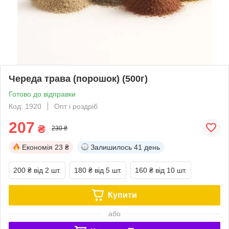
Череда трава (порошок) (500г)
Готово до відправки
Код: 1920
Опт і роздріб
207
₴
230 ₴
Економія
23 ₴
Залишилось
41 день
200 ₴
від 2 шт.
180 ₴
від 5 шт.
160 ₴
від 10 шт.
Купити
або