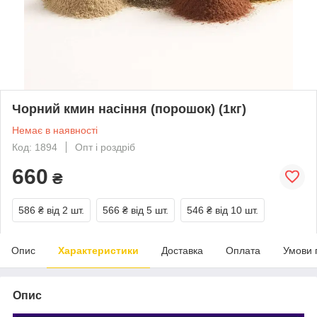
Чорний кмин насіння (порошок) (1кг)
Немає в наявності
Код: 1894
Опт і роздріб
660
₴
586 ₴
від 2 шт.
566 ₴
від 5 шт.
546 ₴
від 10 шт.
Опис
Характеристики
Доставка
Оплата
Умови 
Опис