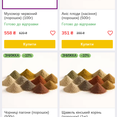
Мухомор червоний
Аніс плоди (насіння)
(порошок) (100г)
(порошок) (500г)
Готово до відправки
Готово до відправки
558
351
₴
₴
620 ₴
390 ₴
Купити
Купити
ЗНИЖКА
–10%
ЗНИЖКА
–10%
Чорниці пагони (порошок)
Щавель кінський корінь
(500г)
(порошок) (1кг)