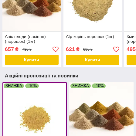
Аніс плоди (насіння)
Аїр корінь порошок (1кг)
Кмин
(порошок) (1кг)
(пор
657
621
495
₴
₴
730 ₴
690 ₴
Купити
Купити
Акційні пропозиції та новинки
ЗНИЖКА
–10%
ЗНИЖКА
–10%