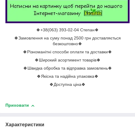
🍀+38(063) 393-02-04 Степан🍀
🍀Замовлення на суму понад 2500 грн доставляється
безкоштовно🍀
🍀Різноманітні способи оплати та доставки🍀
🍀Широкий асортимент товарів🍀
🍀Швидка обробка та відправка замовлень🍀
🍀Якісна та надійна упаковка🍀
🍀Доступна ціна🍀
Приховати
Характеристики