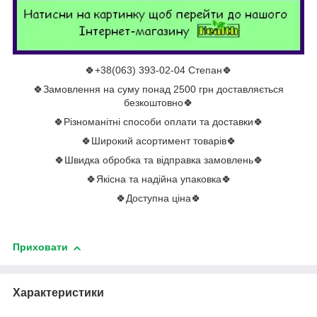
🍀+38(063) 393-02-04 Степан🍀
🍀Замовлення на суму понад 2500 грн доставляється
безкоштовно🍀
🍀Різноманітні способи оплати та доставки🍀
🍀Широкий асортимент товарів🍀
🍀Швидка обробка та відправка замовлень🍀
🍀Якісна та надійна упаковка🍀
🍀Доступна ціна🍀
Приховати
Характеристики