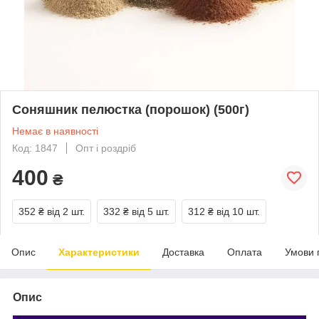
Соняшник пелюстка (порошок) (500г)
Немає в наявності
Код: 1847
Опт і роздріб
400
₴
352 ₴
від 2 шт.
332 ₴
від 5 шт.
312 ₴
від 10 шт.
Опис
Характеристики
Доставка
Оплата
Умови 
Опис