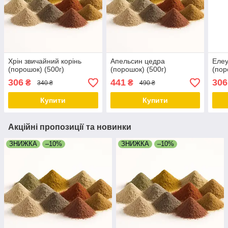
Хрін звичайний корінь
Апельсин цедра
Елеу
(порошок) (500г)
(порошок) (500г)
(пор
306
441
306
₴
₴
340 ₴
490 ₴
Купити
Купити
Акційні пропозиції та новинки
ЗНИЖКА
–10%
ЗНИЖКА
–10%