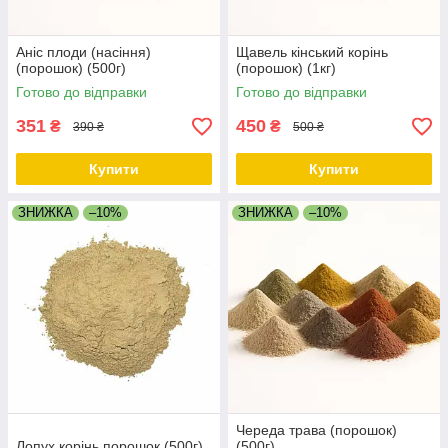
Аніс плоди (насіння)
Щавель кінський корінь
(порошок) (500г)
(порошок) (1кг)
Готово до відправки
Готово до відправки
351
450
₴
₴
390 ₴
500 ₴
Купити
Купити
ЗНИЖКА
–10%
ЗНИЖКА
–10%
Череда трава (порошок)
Лопух корінь порошок (500г)
(500г)