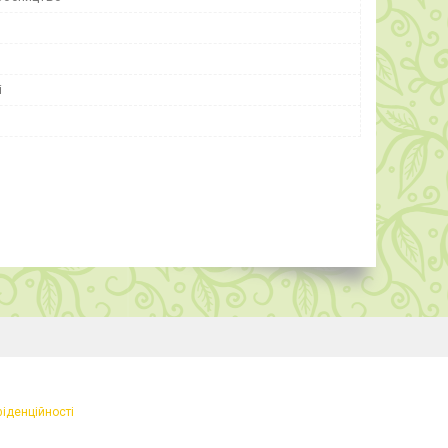
і
фіденційності