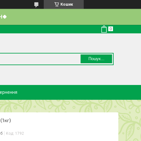
Кошик
Н🍀
Пошук...
вернення
(1кг)
іб
Код:
1792