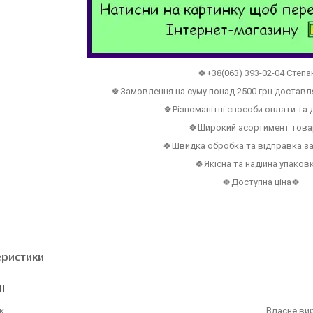
🍀+38(063) 393-02-04 Степа
🍀Замовлення на суму понад 2500 грн достав
🍀Різноманітні способи оплати та
🍀Широкий асортимент това
🍀Швидка обробка та відправка з
🍀Якісна та надійна упаков
🍀Доступна ціна🍀
еристики
І
к
Власне ви