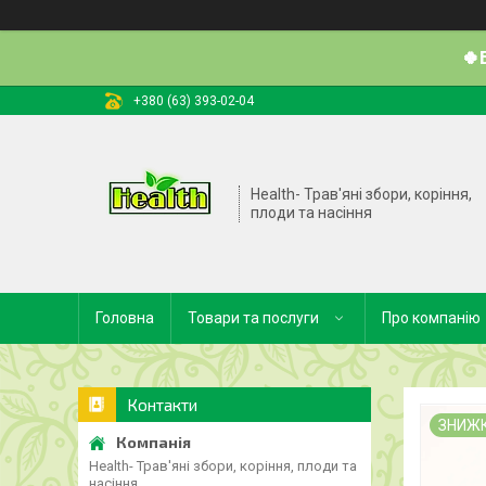
🍀
+380 (63) 393-02-04
Health- Трав'яні збори, коріння,
плоди та насіння
Головна
Товари та послуги
Про компанію
Контакти
ЗНИЖ
Health- Трав'яні збори, коріння, плоди та
насіння