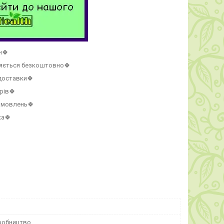
н🍀
ляється безкоштовно🍀
 доставки🍀
рів🍀
амовлень🍀
ка🍀
робництво