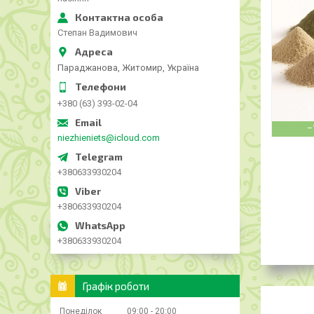
Степан Вадимович
Параджанова, Житомир, Україна
+380 (63) 393-02-04
–
niezhieniets@icloud.com
+380633930204
+380633930204
+380633930204
Графік роботи
Понеділок
09:00
20:00