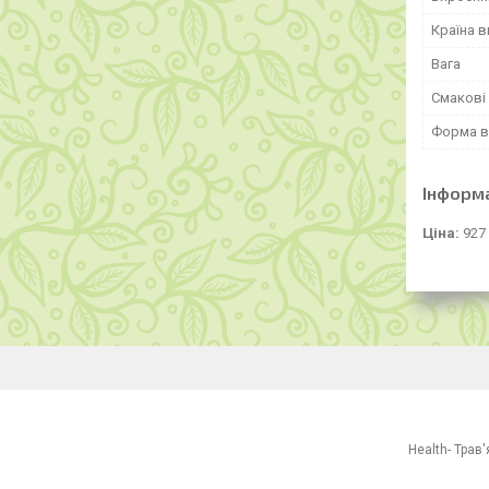
Країна 
Вага
Смакові 
Форма в
Інформ
Ціна:
927