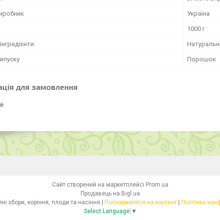
виробник
Україна
1000 г
інгредієнти
Натуральн
ипуску
Порошок
ація для замовлення
 ₴
Сайт створений на маркетплейсі
Prom.ua
Продавець на Bigl.ua
Health- Трав'яні збори, коріння, плоди та насіння |
Поскаржитися на контент
|
Політика кон
Select Language
▼