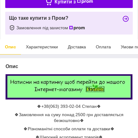
Купити з
Що таке купити з Пром?
Замовлення під захистом
Опис
Характеристики
Доставка
Оплата
Умови п
Опис
🍀+38(063) 393-02-04 Степан🍀
🍀Замовлення на суму понад 2500 грн доставляється
безкоштовно🍀
🍀Різноманітні способи оплати та доставки🍀
🍀Широкий асортимент товарів🍀