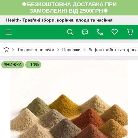
🍀БЕЗКОШТОВНА ДОСТАВКА ПРИ
ЗАМОВЛЕННІ ВІД 2500ГРН🍀
Health- Трав'яні збори, коріння, плоди та насіння
Товари та послуги
Порошки
Лофант тибетська трава 
ЗНИЖКА
–10%