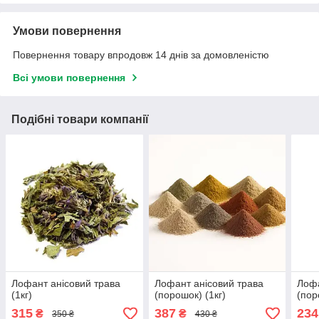
Умови повернення
Повернення товару впродовж 14 днів за домовленістю
Всі умови повернення
Подібні товари компанії
Лофант анісовий трава
Лофант анісовий трава
Лофа
(1кг)
(порошок) (1кг)
(пор
315
387
234
₴
₴
350 ₴
430 ₴