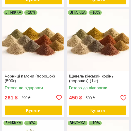
ЗНИЖКА
–10%
ЗНИЖКА
–10%
Чорниці пагони (порошок)
Щавель кінський корінь
(500г)
(порошок) (1кг)
Готово до відправки
Готово до відправки
261
450
₴
₴
290 ₴
500 ₴
Купити
Купити
ЗНИЖКА
–10%
ЗНИЖКА
–10%