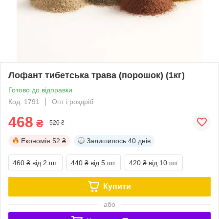
Лофант тибетська трава (порошок) (1кг)
Готово до відправки
Код: 1791
Опт і роздріб
468
₴
520 ₴
Економія
52 ₴
Залишилось
40 днів
460 ₴
від 2 шт.
440 ₴
від 5 шт.
420 ₴
від 10 шт.
Купити
або