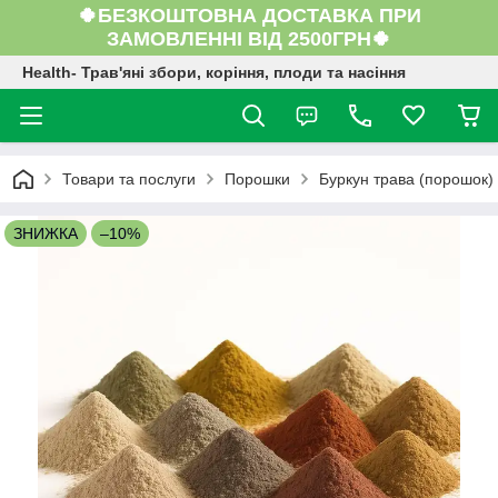
🍀БЕЗКОШТОВНА ДОСТАВКА ПРИ
ЗАМОВЛЕННІ ВІД 2500ГРН🍀
Health- Трав'яні збори, коріння, плоди та насіння
Товари та послуги
Порошки
Буркун трава (порошок) 
ЗНИЖКА
–10%