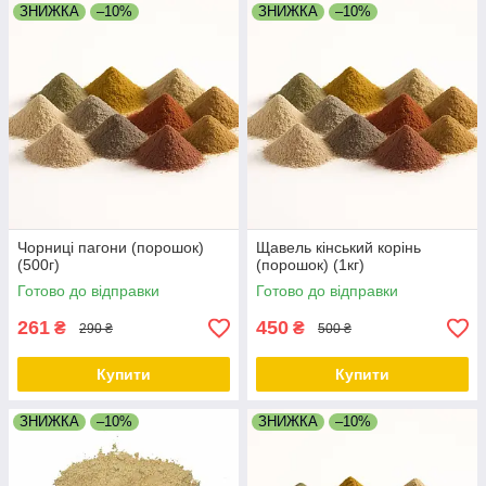
ЗНИЖКА
–10%
ЗНИЖКА
–10%
Чорниці пагони (порошок)
Щавель кінський корінь
(500г)
(порошок) (1кг)
Готово до відправки
Готово до відправки
261
450
₴
₴
290 ₴
500 ₴
Купити
Купити
ЗНИЖКА
–10%
ЗНИЖКА
–10%