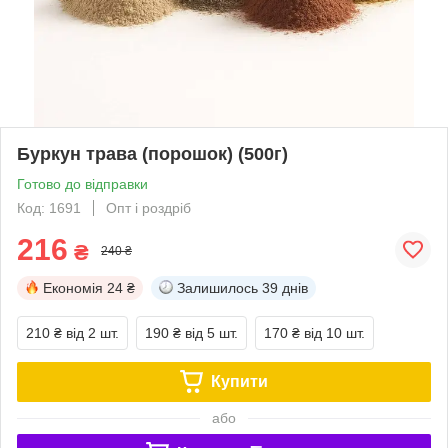
Буркун трава (порошок) (500г)
Готово до відправки
Код: 1691
Опт і роздріб
216
₴
240 ₴
Економія
24 ₴
Залишилось
39 днів
210 ₴
від 2 шт.
190 ₴
від 5 шт.
170 ₴
від 10 шт.
Купити
або