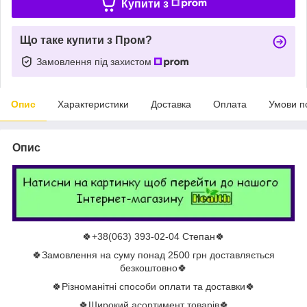
Купити з
Що таке купити з Пром?
Замовлення під захистом
Опис
Характеристики
Доставка
Оплата
Умови п
Опис
🍀+38(063) 393-02-04 Степан🍀
🍀Замовлення на суму понад 2500 грн доставляється
безкоштовно🍀
🍀Різноманітні способи оплати та доставки🍀
🍀Широкий асортимент товарів🍀