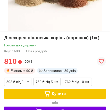
Діоскорея ніпонська корінь (порошок) (1кг)
Готово до відправки
Код: 1688
Опт і роздріб
810
₴
900 ₴
Економія
90 ₴
Залишилось
39 днів
802 ₴
від 2 шт.
782 ₴
від 5 шт.
762 ₴
від 10 шт.
Купити
або