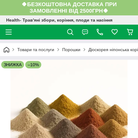
🍀БЕЗКОШТОВНА ДОСТАВКА ПРИ
ЗАМОВЛЕННІ ВІД 2500ГРН🍀
Health- Трав'яні збори, коріння, плоди та насіння
Товари та послуги
Порошки
Діоскорея ніпонська корі
ЗНИЖКА
–10%