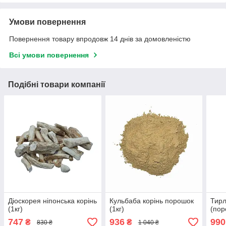
Умови повернення
Повернення товару впродовж 14 днів за домовленістю
Всі умови повернення
Подібні товари компанії
Діоскорея ніпонська корінь
Кульбаба корінь порошок
Тирл
(1кг)
(1кг)
(пор
747
936
990
₴
₴
830 ₴
1 040 ₴