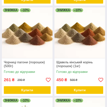
ЗНИЖКА
–10%
ЗНИЖКА
–10%
Чорниці пагони (порошок)
Щавель кінський корінь
(500г)
(порошок) (1кг)
Готово до відправки
Готово до відправки
261
450
₴
₴
290 ₴
500 ₴
Купити
Купити
ЗНИЖКА
–10%
ЗНИЖКА
–10%