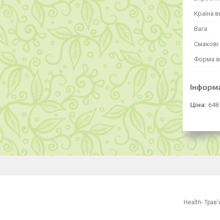
Країна 
Вага
Смакові 
Форма в
Інформ
Ціна:
648