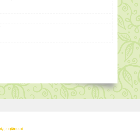
і
фіденційності