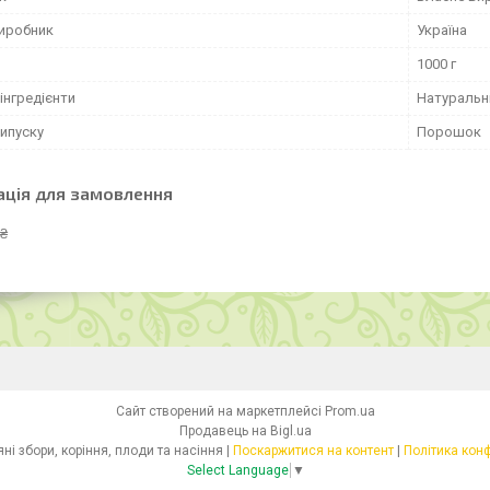
виробник
Україна
1000 г
інгредієнти
Натуральн
ипуску
Порошок
ація для замовлення
 ₴
Сайт створений на маркетплейсі
Prom.ua
Продавець на Bigl.ua
Health- Трав'яні збори, коріння, плоди та насіння |
Поскаржитися на контент
|
Політика кон
Select Language
▼