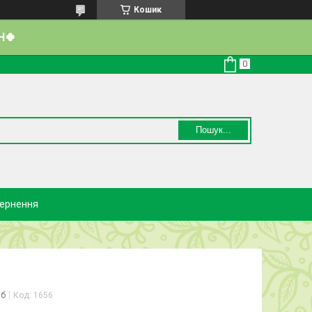
Кошик
Н🍀
Пошук...
вернення
іб
Код:
1656