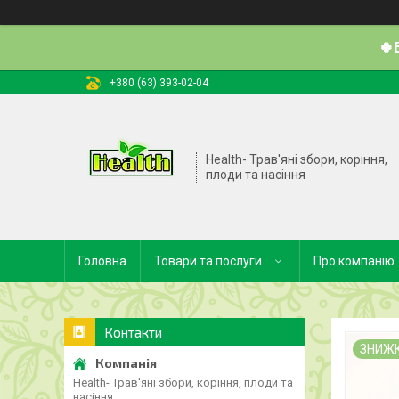
🍀
+380 (63) 393-02-04
Health- Трав'яні збори, коріння,
плоди та насіння
Головна
Товари та послуги
Про компанію
Контакти
ЗНИЖ
Health- Трав'яні збори, коріння, плоди та
насіння