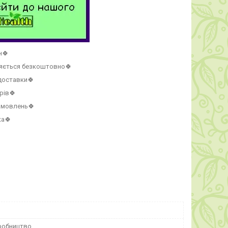
н🍀
ляється безкоштовно🍀
 доставки🍀
рів🍀
амовлень🍀
ка🍀
робництво