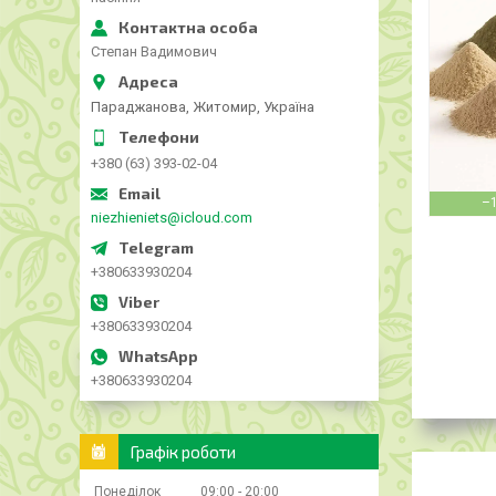
Степан Вадимович
Параджанова, Житомир, Україна
+380 (63) 393-02-04
–
niezhieniets@icloud.com
+380633930204
+380633930204
+380633930204
Графік роботи
Понеділок
09:00
20:00