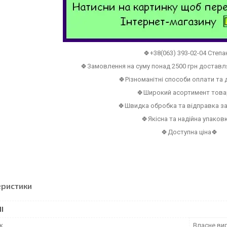
🍀+38(063) 393-02-04 Степа
🍀Замовлення на суму понад 2500 грн достав
🍀Різноманітні способи оплати та
🍀Широкий асортимент това
🍀Швидка обробка та відправка з
🍀Якісна та надійна упаков
🍀Доступна ціна🍀
еристики
І
к
Власне ви