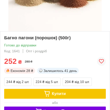
Багно пагони (порошок) (500г)
Готово до відправки
Код: 1641
Опт і роздріб
252
₴
280 ₴
Економія
28 ₴
Залишилось
41 день
244 ₴
від 2 шт.
224 ₴
від 5 шт.
204 ₴
від 10 шт.
Купити
або