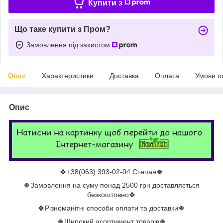
Купити з
Що таке купити з Пром?
Замовлення під захистом
Опис
Характеристики
Доставка
Оплата
Умови п
Опис
🍀+38(063) 393-02-04 Степан🍀
🍀Замовлення на суму понад 2500 грн доставляється
безкоштовно🍀
🍀Різноманітні способи оплати та доставки🍀
🍀Широкий асортимент товарів🍀