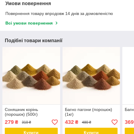
Умови повернення
Повернення товару впродовж 14 днів за домовленістю
Всі умови повернення
Подібні товари компанії
Соняшник корінь
Багно пагони (порошок)
Багн
(порошок) (500г)
(1кг)
279
432
369
₴
₴
310 ₴
480 ₴
Купити
Купити