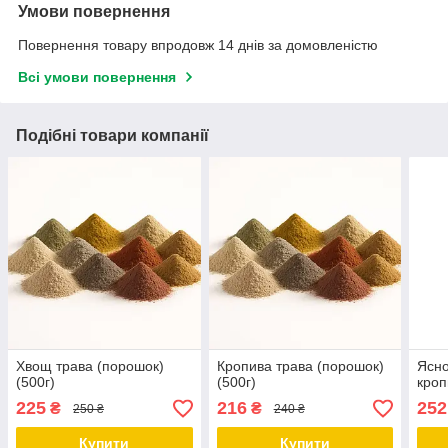
Умови повернення
Повернення товару впродовж 14 днів за домовленістю
Всі умови повернення
Подібні товари компанії
Хвощ трава (порошок)
Кропива трава (порошок)
Ясно
(500г)
(500г)
кроп
225
216
252
₴
₴
250 ₴
240 ₴
Купити
Купити