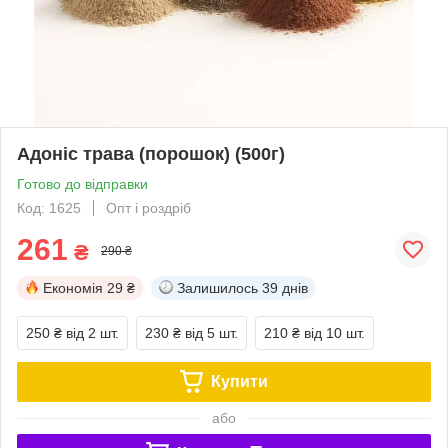
Адоніс трава (порошок) (500г)
Готово до відправки
Код: 1625
Опт і роздріб
261
₴
290 ₴
Економія
29 ₴
Залишилось
39 днів
250 ₴
від 2 шт.
230 ₴
від 5 шт.
210 ₴
від 10 шт.
Купити
або