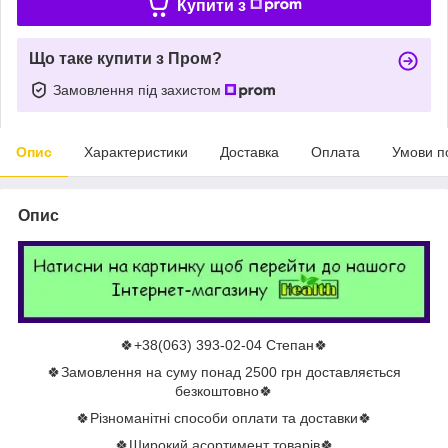
Купити з
Що таке купити з Пром?
Замовлення під захистом
Опис
Характеристики
Доставка
Оплата
Умови п
Опис
🍀+38(063) 393-02-04 Степан🍀
🍀Замовлення на суму понад 2500 грн доставляється
безкоштовно🍀
🍀Різноманітні способи оплати та доставки🍀
🍀Широкий асортимент товарів🍀