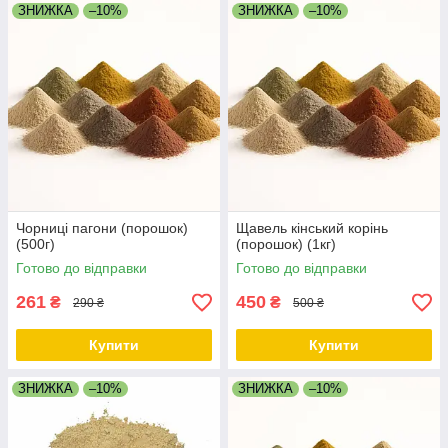
ЗНИЖКА
–10%
ЗНИЖКА
–10%
Чорниці пагони (порошок)
Щавель кінський корінь
(500г)
(порошок) (1кг)
Готово до відправки
Готово до відправки
261
450
₴
₴
290 ₴
500 ₴
Купити
Купити
ЗНИЖКА
–10%
ЗНИЖКА
–10%