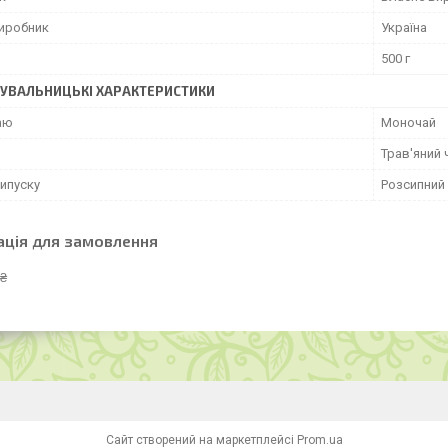
виробник
Україна
500 г
УВАЛЬНИЦЬКІ ХАРАКТЕРИСТИКИ
аю
Моночай
Трав'яний 
ипуску
Розсипний
ація для замовлення
 ₴
Сайт створений на маркетплейсі
Prom.ua