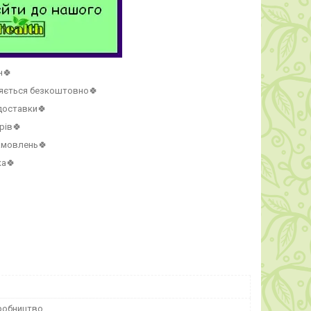
н🍀
ляється безкоштовно🍀
 доставки🍀
рів🍀
амовлень🍀
ка🍀
робництво