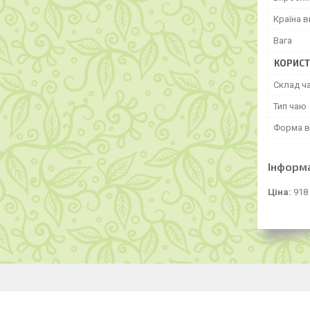
Країна 
Вага
КОРИСТ
Склад ч
Тип чаю
Форма в
Інформ
Ціна:
918