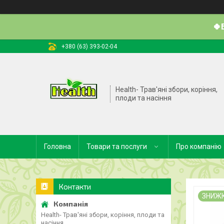
🍀
+380 (63) 393-02-04
Health- Трав'яні збори, коріння,
плоди та насіння
Головна
Товари та послуги
Про компанію
Контакти
ЗНИЖ
Health- Трав'яні збори, коріння, плоди та
насіння