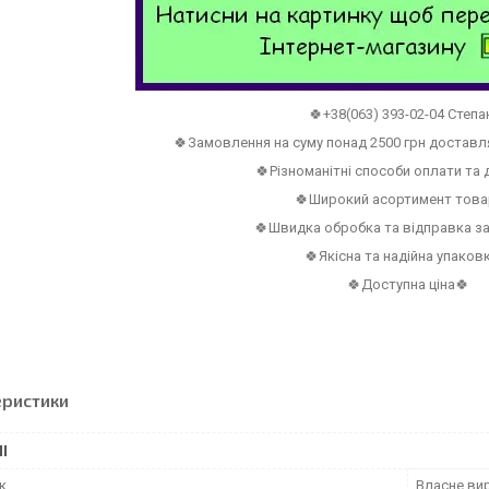
🍀+38(063) 393-02-04 Степа
🍀Замовлення на суму понад 2500 грн достав
🍀Різноманітні способи оплати та
🍀Широкий асортимент това
🍀Швидка обробка та відправка з
🍀Якісна та надійна упаков
🍀Доступна ціна🍀
еристики
І
к
Власне ви