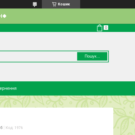
Кошик
Н🍀
Пошук...
вернення
іб
Код:
1976