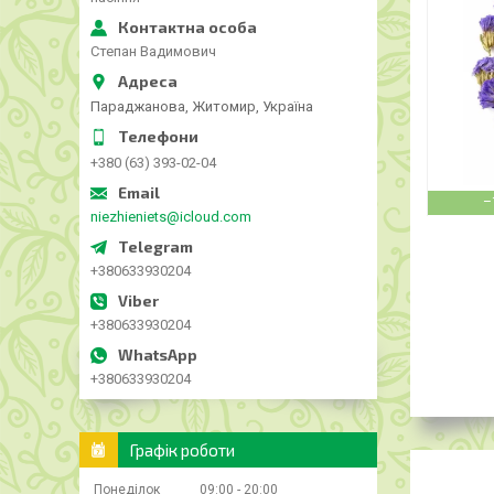
Степан Вадимович
Параджанова, Житомир, Україна
+380 (63) 393-02-04
–
niezhieniets@icloud.com
+380633930204
+380633930204
+380633930204
Графік роботи
Понеділок
09:00
20:00