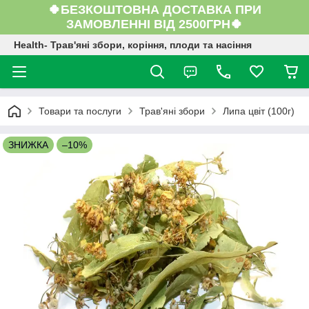
🍀БЕЗКОШТОВНА ДОСТАВКА ПРИ
ЗАМОВЛЕННІ ВІД 2500ГРН🍀
Health- Трав'яні збори, коріння, плоди та насіння
Товари та послуги
Трав'яні збори
Липа цвіт (100г)
ЗНИЖКА
–10%