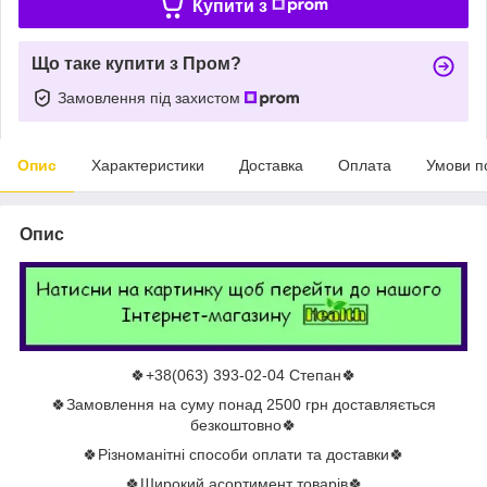
Купити з
Що таке купити з Пром?
Замовлення під захистом
Опис
Характеристики
Доставка
Оплата
Умови п
Опис
🍀+38(063) 393-02-04 Степан🍀
🍀Замовлення на суму понад 2500 грн доставляється
безкоштовно🍀
🍀Різноманітні способи оплати та доставки🍀
🍀Широкий асортимент товарів🍀