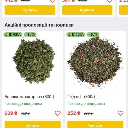
441
567
1 1
₴
₴
490 ₴
630 ₴
Купити
Купити
Акційні пропозиції та новинки
ЗНИЖКА
–10%
ЗНИЖКА
–10%
Борова матка трава (500г)
Глід цвіт (500г)
Готово до відправки
Готово до відправки
639
252
₴
₴
710 ₴
280 ₴
Купити
Купити