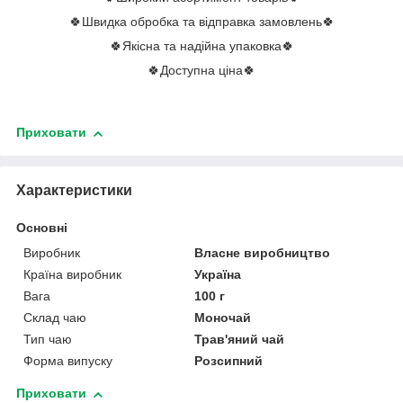
🍀Швидка обробка та відправка замовлень🍀
🍀Якісна та надійна упаковка🍀
🍀Доступна ціна🍀
Приховати
Характеристики
Основні
Виробник
Власне виробництво
Країна виробник
Україна
Вага
100 г
Склад чаю
Моночай
Тип чаю
Трав'яний чай
Форма випуску
Розсипний
Приховати