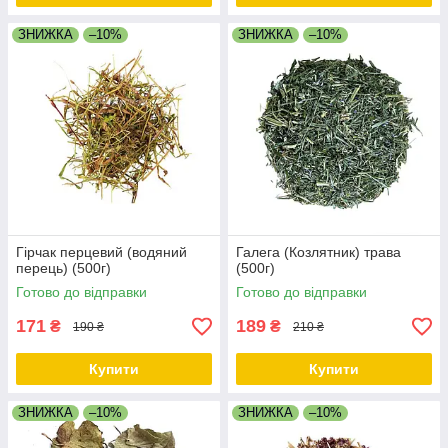
ЗНИЖКА
–10%
ЗНИЖКА
–10%
Гірчак перцевий (водяний
Галега (Козлятник) трава
перець) (500г)
(500г)
Готово до відправки
Готово до відправки
171
189
₴
₴
190 ₴
210 ₴
Купити
Купити
ЗНИЖКА
–10%
ЗНИЖКА
–10%