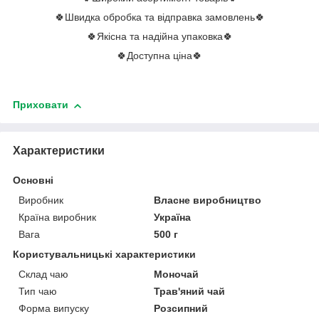
🍀Швидка обробка та відправка замовлень🍀
🍀Якісна та надійна упаковка🍀
🍀Доступна ціна🍀
Приховати
Характеристики
Основні
Виробник
Власне виробництво
Країна виробник
Україна
Вага
500 г
Користувальницькі характеристики
Склад чаю
Моночай
Тип чаю
Трав'яний чай
Форма випуску
Розсипний