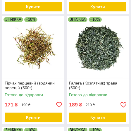
Купити
Купити
ЗНИЖКА
–10%
ЗНИЖКА
–10%
Гірчак перцевий (водяний
Галега (Козлятник) трава
перець) (500г)
(500г)
Готово до відправки
Готово до відправки
171
189
₴
₴
190 ₴
210 ₴
Купити
Купити
ЗНИЖКА
–10%
ЗНИЖКА
–10%