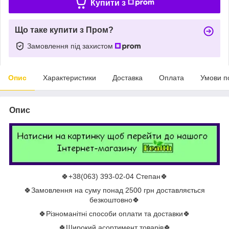
Купити з
Що таке купити з Пром?
Замовлення під захистом
Опис
Характеристики
Доставка
Оплата
Умови п
Опис
🍀+38(063) 393-02-04 Степан🍀
🍀Замовлення на суму понад 2500 грн доставляється
безкоштовно🍀
🍀Різноманітні способи оплати та доставки🍀
🍀Широкий асортимент товарів🍀