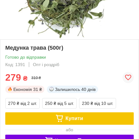
Медунка трава (500г)
Готово до відправки
Код: 1391
Опт і роздріб
279
₴
310 ₴
Економія
31 ₴
Залишилось
40 днів
270 ₴
від 2 шт.
250 ₴
від 5 шт.
230 ₴
від 10 шт.
Купити
або