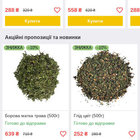
288
558
288
₴
₴
320 ₴
620 ₴
Купити
Купити
Акційні пропозиції та новинки
ЗНИЖКА
–10%
ЗНИЖКА
–10%
Борова матка трава (500г)
Глід цвіт (500г)
Готово до відправки
Готово до відправки
639
252
₴
₴
710 ₴
280 ₴