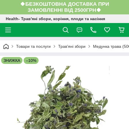
🍀БЕЗКОШТОВНА ДОСТАВКА ПРИ
ЗАМОВЛЕННІ ВІД 2500ГРН🍀
Health- Трав'яні збори, коріння, плоди та насіння
Товари та послуги
Трав'яні збори
Медунка трава (50
ЗНИЖКА
–10%