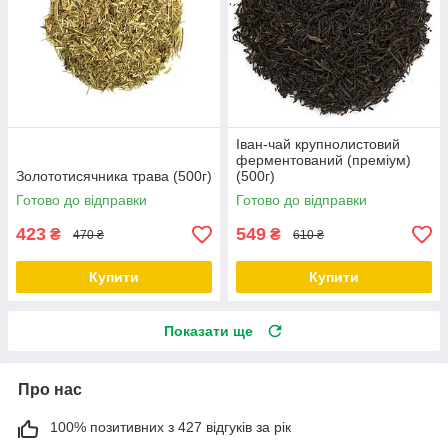
Іван-чай крупнолистовий
ферментований (преміум)
Золототисячника трава (500г)
(500г)
Готово до відправки
Готово до відправки
423
549
₴
₴
470 ₴
610 ₴
Купити
Купити
Показати ще
Про нас
100% позитивних з 427 відгуків за рік