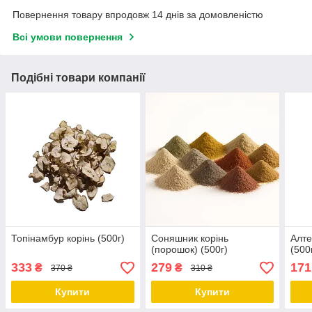
Повернення товару впродовж 14 днів за домовленістю
Всі умови повернення
Подібні товари компанії
Топінамбур корінь (500г)
Соняшник корінь
Алте
(порошок) (500г)
(500
333
279
171
₴
₴
370 ₴
310 ₴
Купити
Купити