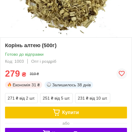
Корінь алтею (500г)
Готово до відправки
Код: 1003
Опт і роздріб
279
₴
310 ₴
Економія
31 ₴
Залишилось
38 днів
271 ₴
від 2 шт.
251 ₴
від 5 шт.
231 ₴
від 10 шт.
Купити
або