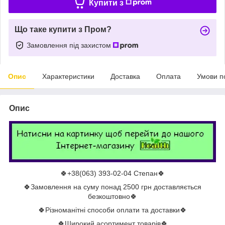
Купити з
Що таке купити з Пром?
Замовлення під захистом
Опис
Характеристики
Доставка
Оплата
Умови п
Опис
🍀+38(063) 393-02-04 Степан🍀
🍀Замовлення на суму понад 2500 грн доставляється
безкоштовно🍀
🍀Різноманітні способи оплати та доставки🍀
🍀Широкий асортимент товарів🍀