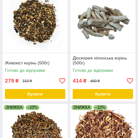
Діоскорея ніпонська корінь
Живокіст корінь (500г)
(500г)
Готово до відправки
Готово до відправки
279
414
₴
₴
310 ₴
460 ₴
Купити
Купити
ЗНИЖКА
–10%
ЗНИЖКА
–10%