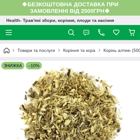
🍀БЕЗКОШТОВНА ДОСТАВКА ПРИ
ЗАМОВЛЕННІ ВІД 2500ГРН🍀
Health- Трав'яні збори, коріння, плоди та насіння
Товари та послуги
Коріння та кора
Корінь алтею (500
ЗНИЖКА
–10%