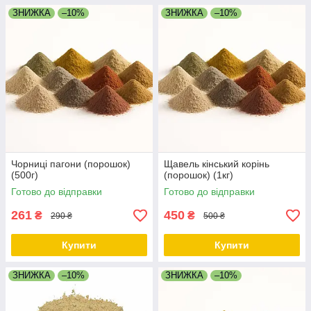
ЗНИЖКА
–10%
ЗНИЖКА
–10%
Чорниці пагони (порошок)
Щавель кінський корінь
(500г)
(порошок) (1кг)
Готово до відправки
Готово до відправки
261
450
₴
₴
290 ₴
500 ₴
Купити
Купити
ЗНИЖКА
–10%
ЗНИЖКА
–10%