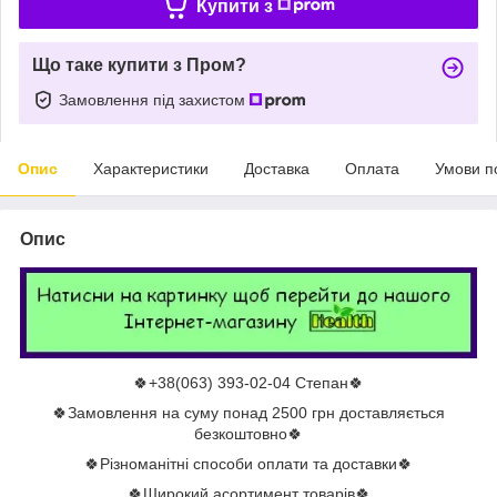
Купити з
Що таке купити з Пром?
Замовлення під захистом
Опис
Характеристики
Доставка
Оплата
Умови п
Опис
🍀+38(063) 393-02-04 Степан🍀
🍀Замовлення на суму понад 2500 грн доставляється
безкоштовно🍀
🍀Різноманітні способи оплати та доставки🍀
🍀Широкий асортимент товарів🍀