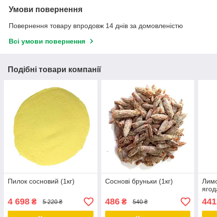
Умови повернення
Повернення товару впродовж 14 днів за домовленістю
Всі умови повернення
Подібні товари компанії
Пилок сосновий (1кг)
Соснові бруньки (1кг)
Лимо
ягод
4 698
486
441
₴
₴
5 220 ₴
540 ₴