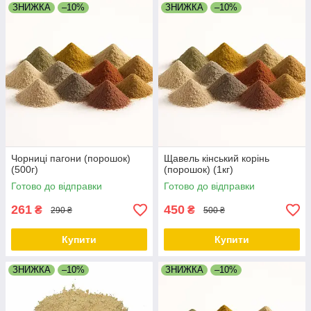
ЗНИЖКА
–10%
ЗНИЖКА
–10%
Чорниці пагони (порошок)
Щавель кінський корінь
(500г)
(порошок) (1кг)
Готово до відправки
Готово до відправки
261
450
₴
₴
290 ₴
500 ₴
Купити
Купити
ЗНИЖКА
–10%
ЗНИЖКА
–10%