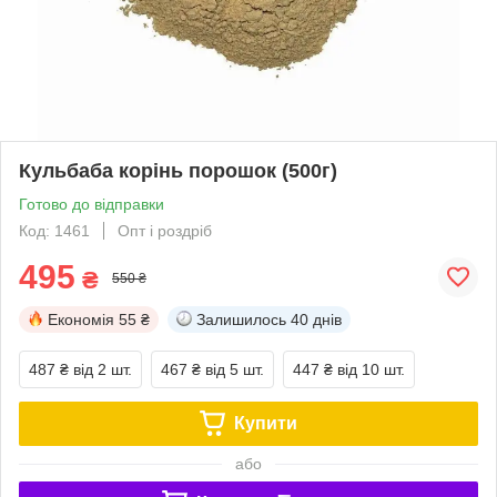
Кульбаба корінь порошок (500г)
Готово до відправки
Код: 1461
Опт і роздріб
495
₴
550 ₴
Економія
55 ₴
Залишилось
40 днів
487 ₴
від 2 шт.
467 ₴
від 5 шт.
447 ₴
від 10 шт.
Купити
або