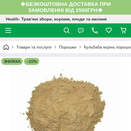
🍀БЕЗКОШТОВНА ДОСТАВКА ПРИ
ЗАМОВЛЕННІ ВІД 2500ГРН🍀
Health- Трав'яні збори, коріння, плоди та насіння
Товари та послуги
Порошки
Кульбаба корінь порошок
ЗНИЖКА
–10%