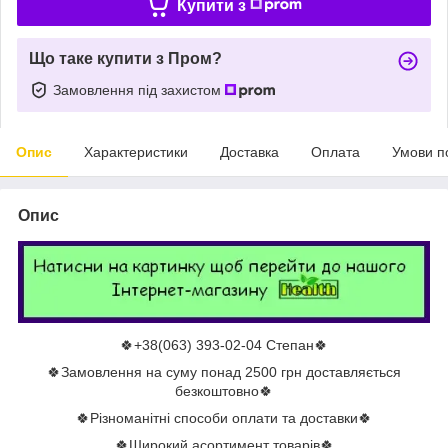
Купити з
Що таке купити з Пром?
Замовлення під захистом
Опис
Характеристики
Доставка
Оплата
Умови п
Опис
🍀+38(063) 393-02-04 Степан🍀
🍀Замовлення на суму понад 2500 грн доставляється
безкоштовно🍀
🍀Різноманітні способи оплати та доставки🍀
🍀Широкий асортимент товарів🍀