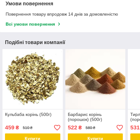
Умови повернення
Повернення товару впродовж 14 днів за домовленістю
Всі умови повернення
Подібні товари компанії
Кульбаба корінь (500г)
Барбарис корінь
Тирл
(порошок) (500г)
(пор
459
522
531
₴
₴
510 ₴
580 ₴
Купити
Купити