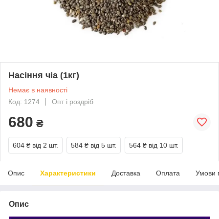
Насіння чіа (1кг)
Немає в наявності
Код: 1274
Опт і роздріб
680
₴
604 ₴
від 2 шт.
584 ₴
від 5 шт.
564 ₴
від 10 шт.
Опис
Характеристики
Доставка
Оплата
Умови 
Опис