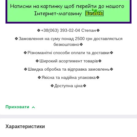
🍀+38(063) 393-02-04 Степан🍀
🍀Замовлення на суму понад 2500 грн доставляється
безкоштовно🍀
🍀Різноманітні способи оплати та доставки🍀
🍀Широкий асортимент товарів🍀
🍀Швидка обробка та відправка замовлень🍀
🍀Якісна та надійна упаковка🍀
🍀Доступна ціна🍀
Приховати
Характеристики