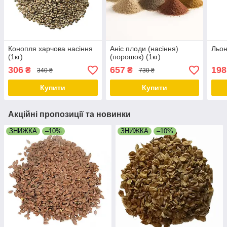
Конопля харчова насіння
Аніс плоди (насіння)
Льон
(1кг)
(порошок) (1кг)
306
657
198
₴
₴
340 ₴
730 ₴
Купити
Купити
Акційні пропозиції та новинки
ЗНИЖКА
–10%
ЗНИЖКА
–10%