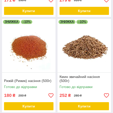
171
279
₴
₴
190 ₴
310 ₴
Купити
Купити
ЗНИЖКА
–10%
ЗНИЖКА
–10%
Кмин звичайний насіння
Рижій (Рижик) насіння (500г)
(500г)
Готово до відправки
Готово до відправки
180
252
₴
₴
200 ₴
280 ₴
Купити
Купити