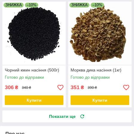
ЗНИЖКА
–10%
ЗНИЖКА
–10%
Чорний кмин насіння (500г)
Морква дика насіння (1кг)
Готово до відправки
Готово до відправки
306
351
₴
₴
340 ₴
390 ₴
Купити
Купити
Показати ще
Про нас