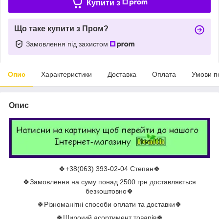
Купити з
Що таке купити з Пром?
Замовлення під захистом
Опис
Характеристики
Доставка
Оплата
Умови п
Опис
🍀+38(063) 393-02-04 Степан🍀
🍀Замовлення на суму понад 2500 грн доставляється
безкоштовно🍀
🍀Різноманітні способи оплати та доставки🍀
🍀Широкий асортимент товарів🍀