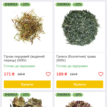
ЗНИЖКА
–10%
ЗНИЖКА
–10%
Гірчак перцевий (водяний
Галега (Козлятник) трава
перець) (500г)
(500г)
Готово до відправки
Готово до відправки
171
189
₴
₴
190 ₴
210 ₴
Купити
Купити
ЗНИЖКА
–10%
ЗНИЖКА
–10%