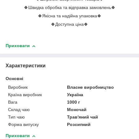
🍀Швидка обробка та відправка замовлень🍀
🍀Якісна та надійна упаковка🍀
🍀Доступна ціна🍀
Приховати
Характеристики
Основні
Виробник
Власне виробництво
Країна виробник
Україна
Вага
1000 г
Склад чаю
Моночай
Тип чаю
Трав'яний чай
Форма випуску
Розсипний
Приховати