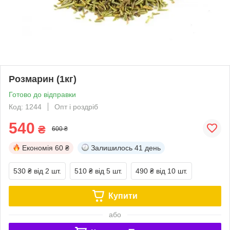
Розмарин (1кг)
Готово до відправки
Код: 1244
Опт і роздріб
540
₴
600 ₴
Економія
60 ₴
Залишилось
41 день
530 ₴
від 2 шт.
510 ₴
від 5 шт.
490 ₴
від 10 шт.
Купити
або