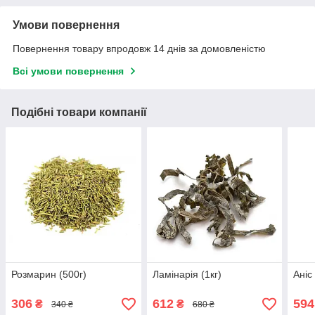
Умови повернення
Повернення товару впродовж 14 днів за домовленістю
Всі умови повернення
Подібні товари компанії
Розмарин (500г)
Ламінарія (1кг)
Аніс
306
612
594
₴
₴
340 ₴
680 ₴