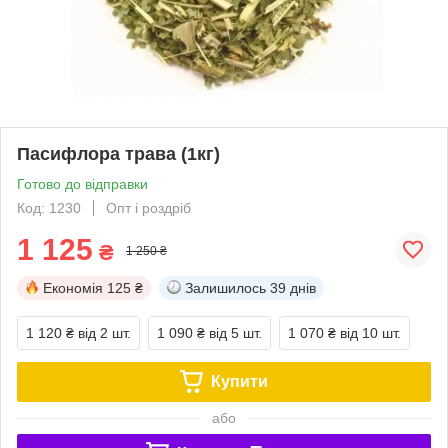
Пасифлора трава (1кг)
Готово до відправки
Код: 1230
Опт і роздріб
1 125
₴
1 250 ₴
Економія
125 ₴
Залишилось
39 днів
1 120 ₴
від 2 шт.
1 090 ₴
від 5 шт.
1 070 ₴
від 10 шт.
Купити
або