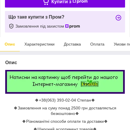
Купити з
Що таке купити з Пром?
Замовлення під захистом
Опис
Характеристики
Доставка
Оплата
Умови п
Опис
🍀+38(063) 393-02-04 Степан🍀
🍀Замовлення на суму понад 2500 грн доставляється
безкоштовно🍀
🍀Різноманітні способи оплати та доставки🍀
🍀Широкий асортимент товарів🍀