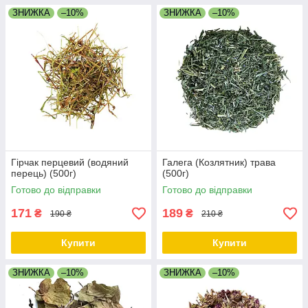
ЗНИЖКА
–10%
ЗНИЖКА
–10%
Гірчак перцевий (водяний
Галега (Козлятник) трава
перець) (500г)
(500г)
Готово до відправки
Готово до відправки
171
189
₴
₴
190 ₴
210 ₴
Купити
Купити
ЗНИЖКА
–10%
ЗНИЖКА
–10%