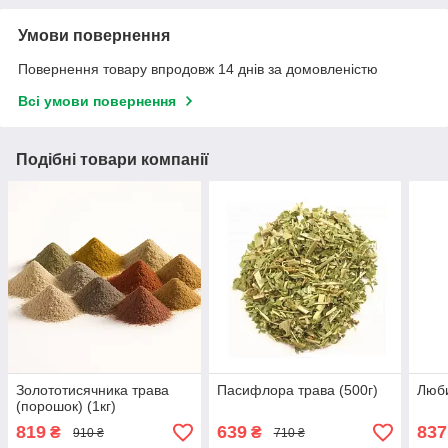
Умови повернення
Повернення товару впродовж 14 днів за домовленістю
Всі умови повернення
Подібні товари компанії
Золототисячника трава
Пасифлора трава (500г)
Люби
(порошок) (1кг)
819
639
837
₴
₴
910 ₴
710 ₴