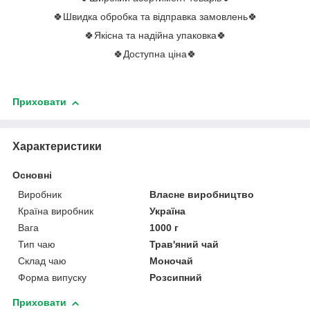
🍀Швидка обробка та відправка замовлень🍀
🍀Якісна та надійна упаковка🍀
🍀Доступна ціна🍀
Приховати
Характеристики
Основні
Виробник
Власне виробництво
Країна виробник
Україна
Вага
1000 г
Тип чаю
Трав'яний чай
Склад чаю
Моночай
Форма випуску
Розсипний
Приховати