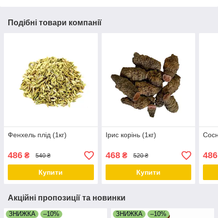
Подібні товари компанії
Фенхель плід (1кг)
Ірис корінь (1кг)
Сосн
486
468
486
₴
₴
540 ₴
520 ₴
Купити
Купити
Акційні пропозиції та новинки
ЗНИЖКА
–10%
ЗНИЖКА
–10%