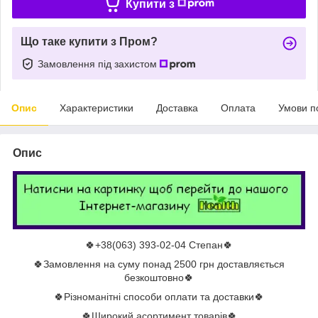
Купити з
Що таке купити з Пром?
Замовлення під захистом
Опис
Характеристики
Доставка
Оплата
Умови п
Опис
🍀+38(063) 393-02-04 Степан🍀
🍀Замовлення на суму понад 2500 грн доставляється
безкоштовно🍀
🍀Різноманітні способи оплати та доставки🍀
🍀Широкий асортимент товарів🍀