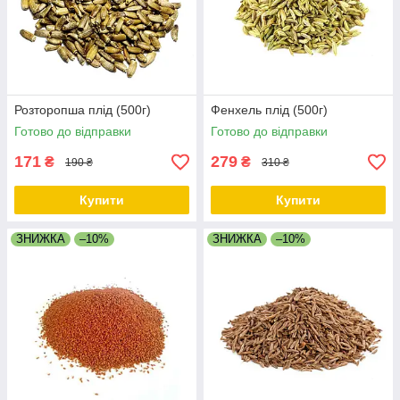
Розторопша плід (500г)
Фенхель плід (500г)
Готово до відправки
Готово до відправки
171
279
₴
₴
190 ₴
310 ₴
Купити
Купити
ЗНИЖКА
–10%
ЗНИЖКА
–10%