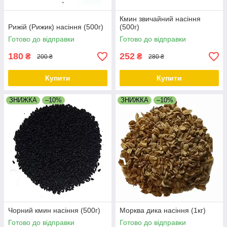
Кмин звичайний насіння
Рижій (Рижик) насіння (500г)
(500г)
Готово до відправки
Готово до відправки
180
252
₴
₴
200 ₴
280 ₴
Купити
Купити
ЗНИЖКА
–10%
ЗНИЖКА
–10%
Чорний кмин насіння (500г)
Морква дика насіння (1кг)
Готово до відправки
Готово до відправки