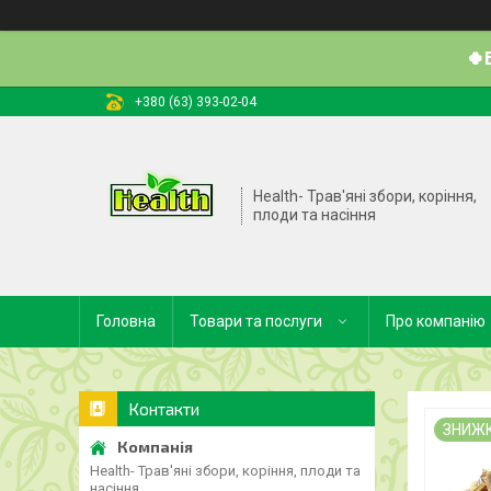
🍀
+380 (63) 393-02-04
Health- Трав'яні збори, коріння,
плоди та насіння
Головна
Товари та послуги
Про компанію
Контакти
ЗНИЖ
Health- Трав'яні збори, коріння, плоди та
насіння