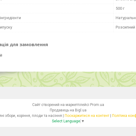
500 г
інгредієнти
Натуральн
ипуску
Розсипний
ація для замовлення
 ₴
Сайт створений на маркетплейсі
Prom.ua
Продавець на Bigl.ua
Health- Трав'яні збори, коріння, плоди та насіння |
Поскаржитися на контент
|
Політика кон
Select Language
▼