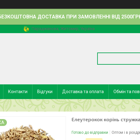
БЕЗКОШТОВНА ДОСТАВКА ПРИ ЗАМОВЛЕННІ ВІД 2500ГР
Параджанова, Житомир, Україна
Контакти
Відгуки
Доставка та оплата
Обмін та по
Елеутерокок корінь стружка
КА
Готово до відправки
Оптом і в роздр