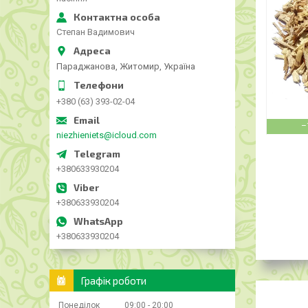
Степан Вадимович
Параджанова, Житомир, Україна
+380 (63) 393-02-04
–
niezhieniets@icloud.com
+380633930204
+380633930204
+380633930204
Графік роботи
Понеділок
09:00
20:00