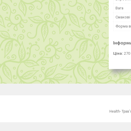
Вага
Смакові 
Форма в
Інформ
Ціна:
270