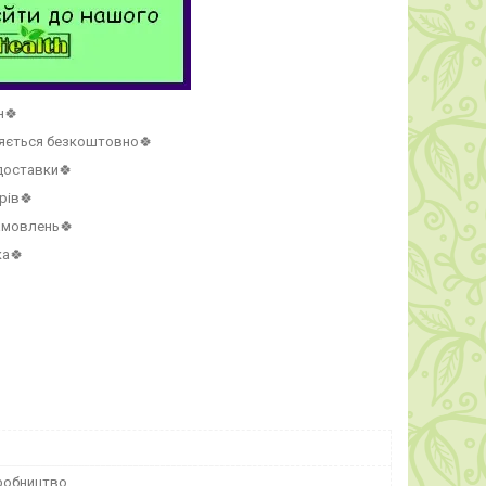
н🍀
ляється безкоштовно🍀
 доставки🍀
рів🍀
амовлень🍀
ка🍀
робництво