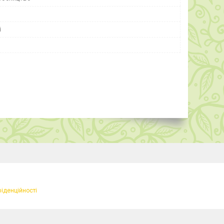
і
фіденційності