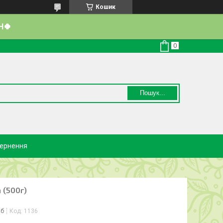
Кошик
Н🍀
Пошук...
вернення
 (500г)
іб
Код:
1136