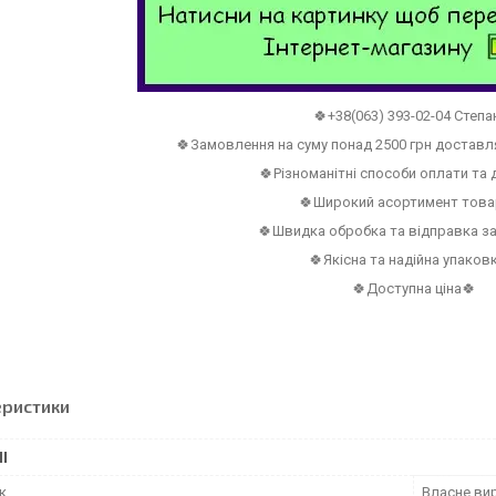
🍀+38(063) 393-02-04 Степа
🍀Замовлення на суму понад 2500 грн достав
🍀Різноманітні способи оплати та
🍀Широкий асортимент това
🍀Швидка обробка та відправка з
🍀Якісна та надійна упаков
🍀Доступна ціна🍀
еристики
І
к
Власне ви