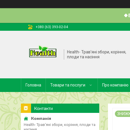
🍀
+380 (63) 393-02-04
Health- Трав'яні збори, коріння,
плоди та насіння
Головна
Товари та послуги
Про компанію
Контакти
ЗНИЖ
Health- Трав'яні збори, коріння, плоди та
насіння