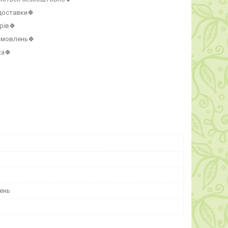
 доставки🍀
рів🍀
амовлень🍀
ка🍀
ень