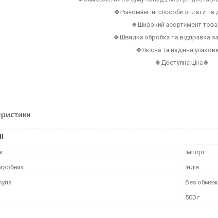
🍀Різноманітні способи оплати та
🍀Широкий асортимент това
🍀Швидка обробка та відправка з
🍀Якісна та надійна упаков
🍀Доступна ціна🍀
еристики
І
к
Імпорт
виробник
Індія
рупа
Без обмеж
500 г