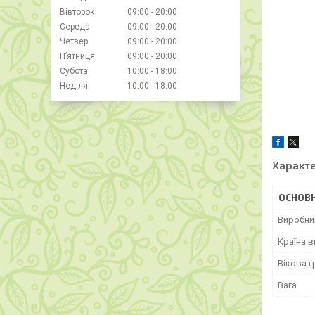
Вівторок
09:00
20:00
Середа
09:00
20:00
Четвер
09:00
20:00
Пʼятниця
09:00
20:00
Субота
10:00
18:00
Неділя
10:00
18:00
Характ
ОСНОВН
Виробни
Країна 
Вікова г
Вага