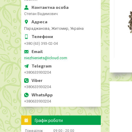
Степан Вадимович
Параджанова, Житомир, Україна
+380 (63) 393-02-04
niezhieniets@icloud.com
+380633930204
+380633930204
+380633930204
Графік роботи
Понеділок
09:00
20:00