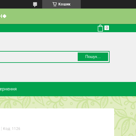
Кошик
Н🍀
Пошук...
вернення
Код:
1126