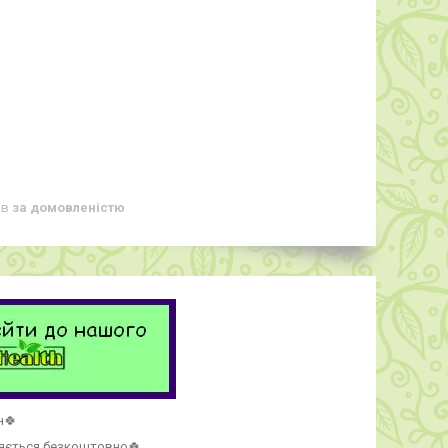
ів
за домовленістю
н🍀
ляється безкоштовно🍀