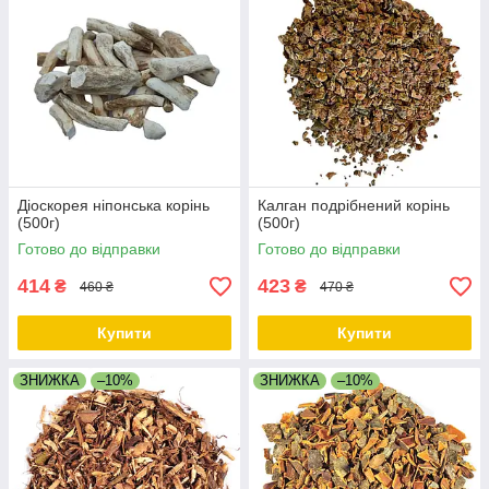
Діоскорея ніпонська корінь
Калган подрібнений корінь
(500г)
(500г)
Готово до відправки
Готово до відправки
414
423
₴
₴
460 ₴
470 ₴
Купити
Купити
ЗНИЖКА
–10%
ЗНИЖКА
–10%