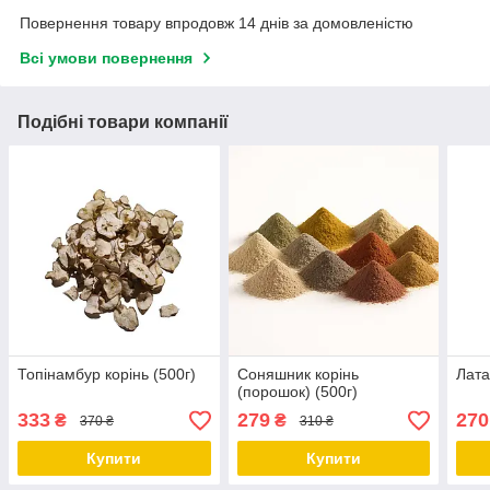
Повернення товару впродовж 14 днів за домовленістю
Всі умови повернення
Подібні товари компанії
Топінамбур корінь (500г)
Соняшник корінь
Лата
(порошок) (500г)
333
279
270
₴
₴
370 ₴
310 ₴
Купити
Купити