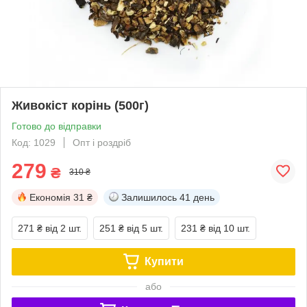
Живокіст корінь (500г)
Готово до відправки
Код: 1029
Опт і роздріб
279
₴
310 ₴
Економія
31 ₴
Залишилось
41 день
271 ₴
від 2 шт.
251 ₴
від 5 шт.
231 ₴
від 10 шт.
Купити
або