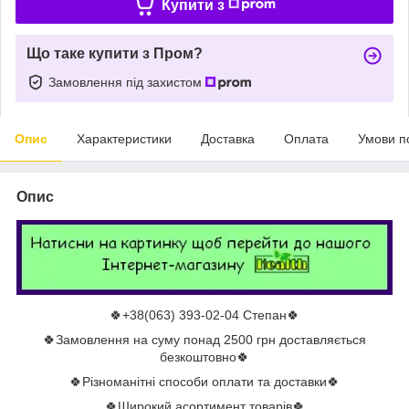
Купити з
Що таке купити з Пром?
Замовлення під захистом
Опис
Характеристики
Доставка
Оплата
Умови п
Опис
🍀+38(063) 393-02-04 Степан🍀
🍀Замовлення на суму понад 2500 грн доставляється
безкоштовно🍀
🍀Різноманітні способи оплати та доставки🍀
🍀Широкий асортимент товарів🍀