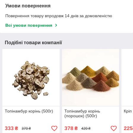
Умови повернення
Повернення товару впродовж 14 днів за домовленістю
Всі умови повернення
Подібні товари компанії
Топінамбур корінь (500г)
Топінамбур корінь
Кріп
(порошок) (500г)
333
378
225
₴
₴
370 ₴
420 ₴