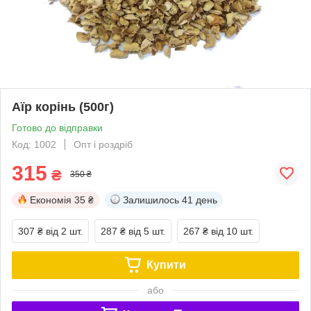
Аїр корінь (500г)
Готово до відправки
Код: 1002
Опт і роздріб
315
₴
350 ₴
Економія
35 ₴
Залишилось
41 день
307 ₴
від 2 шт.
287 ₴
від 5 шт.
267 ₴
від 10 шт.
Купити
або