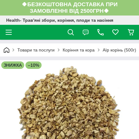
🍀БЕЗКОШТОВНА ДОСТАВКА ПРИ
ЗАМОВЛЕННІ ВІД 2500ГРН🍀
Health- Трав'яні збори, коріння, плоди та насіння
Товари та послуги
Коріння та кора
Аїр корінь (500г)
ЗНИЖКА
–10%