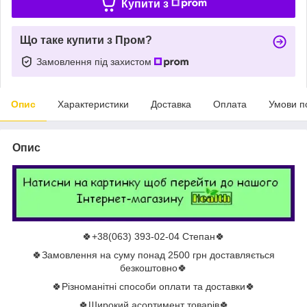
Купити з
Що таке купити з Пром?
Замовлення під захистом
Опис
Характеристики
Доставка
Оплата
Умови п
Опис
🍀+38(063) 393-02-04 Степан🍀
🍀Замовлення на суму понад 2500 грн доставляється
безкоштовно🍀
🍀Різноманітні способи оплати та доставки🍀
🍀Широкий асортимент товарів🍀